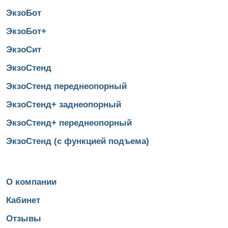
ЭкзоБот
ЭкзоБот+
ЭкзоСит
ЭкзоСтенд
ЭкзоСтенд переднеопорный
ЭкзоСтенд+ заднеопорный
ЭкзоСтенд+ переднеопорный
ЭкзоСтенд (с функцией подъема)
О компании
Кабинет
Отзывы