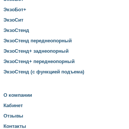
ЭкзоБот+
ЭкзоСит
ЭкзоСтенд
ЭкзоСтенд переднеопорный
ЭкзоСтенд+ заднеопорный
ЭкзоСтенд+ переднеопорный
ЭкзоСтенд (с функцией подъема)
О компании
Кабинет
Отзывы
Контакты