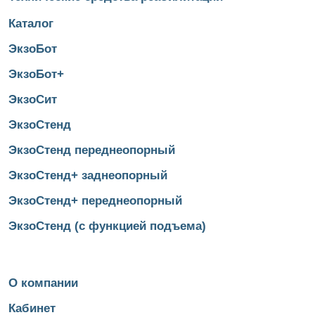
Каталог
ЭкзоБот
ЭкзоБот+
ЭкзоСит
ЭкзоСтенд
ЭкзоСтенд переднеопорный
ЭкзоСтенд+ заднеопорный
ЭкзоСтенд+ переднеопорный
ЭкзоСтенд (с функцией подъема)
О компании
Кабинет